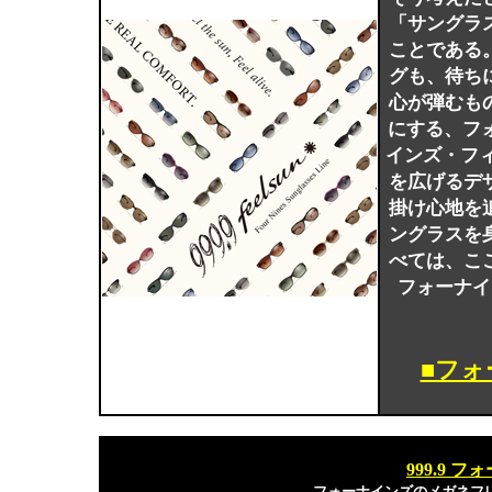
「サングラ
ことである
グも、待ち
心が弾むも
にする、フォー
インズ・フ
を広げるデ
掛け心地を
ングラスを
べては、こ
フォーナイ
■フ
999.9 
フォーナインズのメガネフ