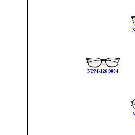
N
NPM-126 9004
N