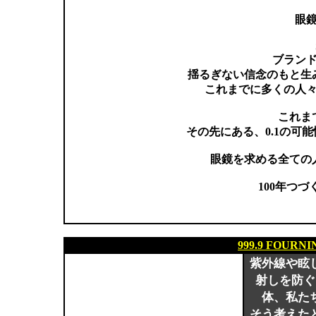
眼
ブランド
揺るぎない信念のもと生
これまでに多くの人
これま
その先にある、0.1の可
眼鏡を求める全ての
100年つ
999.9 FOURN
紫外線や眩
射しを防ぐ
体、私た
そう考えた