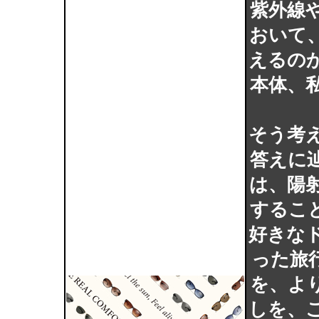
紫外線
おいて
えるの
本体、
そう考
答えに
は、陽
するこ
好きな
った旅
を、よ
しを、