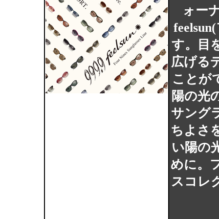
ォーナ
feel
す。目
広げる
ことが
陽の光
サング
ちよさ
い陽の
めに。
スコレ