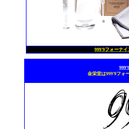
999'9フォー
99
金栄堂は999'9フ