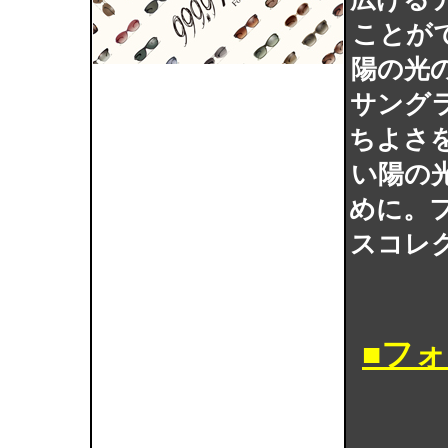
ことが
陽の光
サング
ちよさ
い陽の
めに。
スコレ
■フ