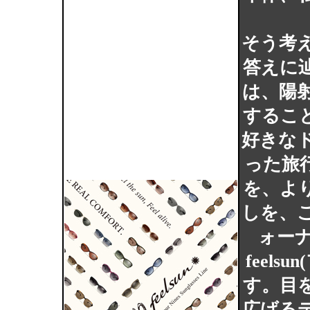
そう考
答えに
は、陽
するこ
好きな
った旅
を、よ
しを、
ォーナ
feel
す。目
広げる