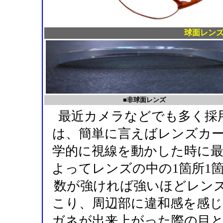
球面レン
■非球面レンズ
最近カメラなどでも多く採
は、簡単に言えばレンズカ
学的に視線を動かした時に
よってレンズの中の1箇所1
数が強ければ強いほどレンズ
こり、周辺部に違和感を感
ガネが出来上がった際の目