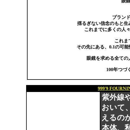
眼
ブランド
揺るぎない信念のもと生
これまでに多くの人
これま
その先にある、0.1の可
眼鏡を求める全ての
100年つ
999'9 FOURN
紫外線
おいて
えるの
本体、