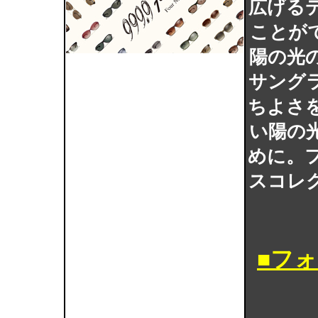
広げる
ことが
陽の光
サング
ちよさ
い陽の
めに。
スコレ
■フ