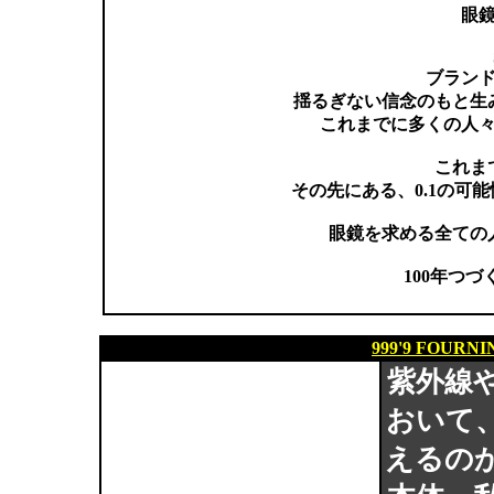
眼
ブランド
揺るぎない信念のもと生
これまでに多くの人
これま
その先にある、0.1の可
眼鏡を求める全ての
100年つ
999'9 FOURN
紫外線
おいて
えるの