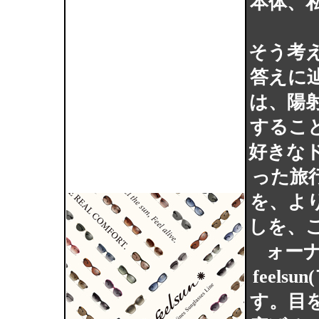
本体、
そう考
答えに
は、陽
するこ
好きな
った旅
を、よ
しを、
ォーナ
feel
す。目