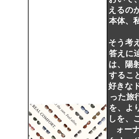
えるの
本体、
そう考
答えに
は、陽
するこ
好きな
った旅
を、よ
しを、
ォーナ