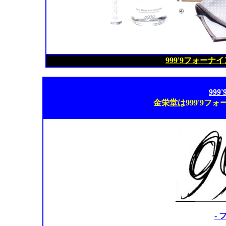
999'9フォー
99
金栄堂は999'9フ
-