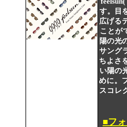
feel
す。目
広げる
ことが
陽の光
サング
ちよさ
い陽の
めに。
スコレ
■フ