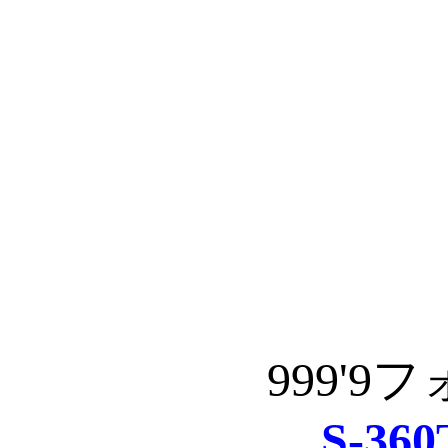
999'
S-360