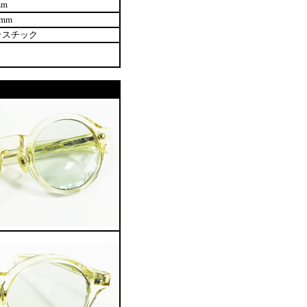
mm
7mm
ラスチック