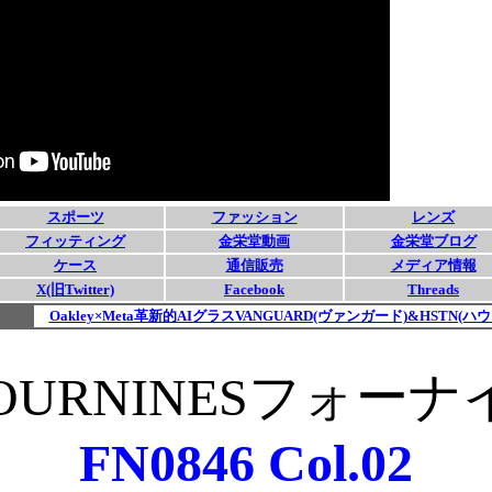
FOURNINESフォー
FN0846 Col.02