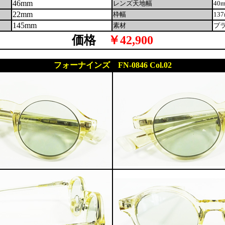
46mm
レンズ天地幅
40
22mm
枠幅
13
145mm
素材
プ
価格
￥42,900
フォーナインズ FN-0846 Col.02