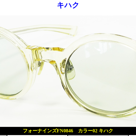
キハク
フォーナインズFN0846 カラー02 キハク