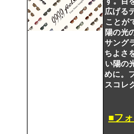
す。目
広げる
ことが
陽の光
サング
ちよさ
い陽の
めに。
スコレ
■フ