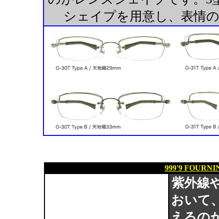
シェイプを用意し、表情
999'9 FOURN
紫外線
おいて
えるの