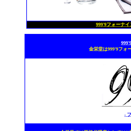
999'9フォー
99
金栄堂は999'9フ
-