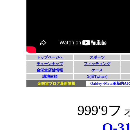
999'
O-31