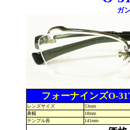
ガ
フォーナインズO-31
レンズサイズ
53mm
鼻幅
18mm
テンプル長
141mm