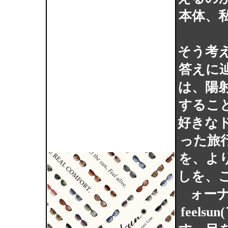
本体、
そう考
答えに
は、陽
するこ
好きな
った旅
を、よ
しを、
ォーナ
feel