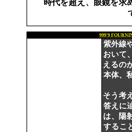
時代を超え、眼鏡を求
999'9 FOURN
紫外線
おいて
えるの
本体、
そう考
答えに
は、陽
するこ