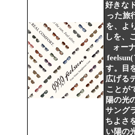
好きな
った旅
を、よ
しを、
ォーナ
feel
す。目
広げる
ことが
陽の光
サング
ちよさ
い陽の