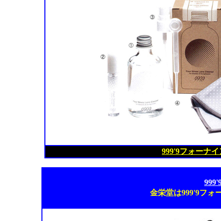
999'9フォー
99
金栄堂は999'9フ