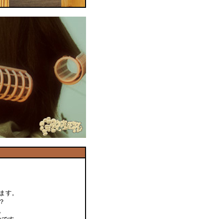
します。
？
。