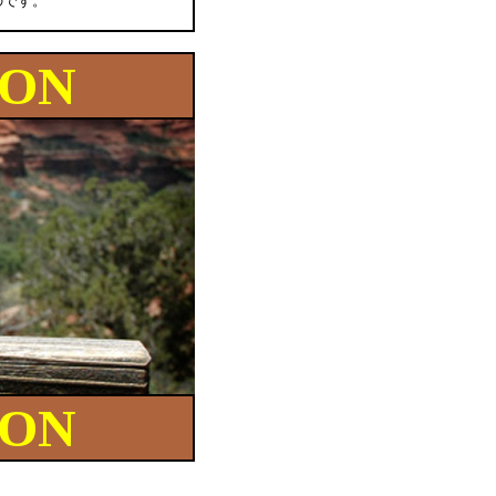
いのです。
ION
ION