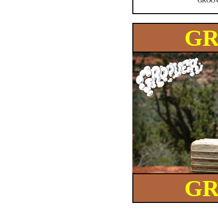
GROO
GR
GR