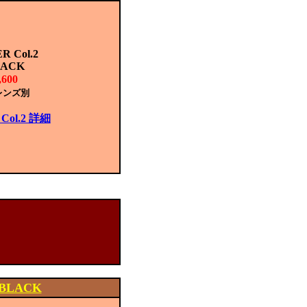
 Col.2
LACK
600
レンズ別
Col.2 詳細
BLACK