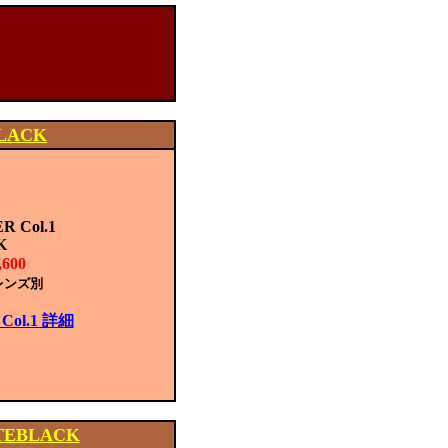
LACK
 Col.1
K
600
レンズ別
Col.1 詳細
TEBLACK