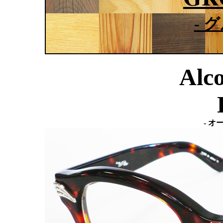
- 
Alco
- オ