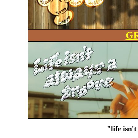
G
"life isn'