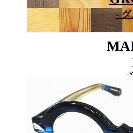
- 
MAR
-