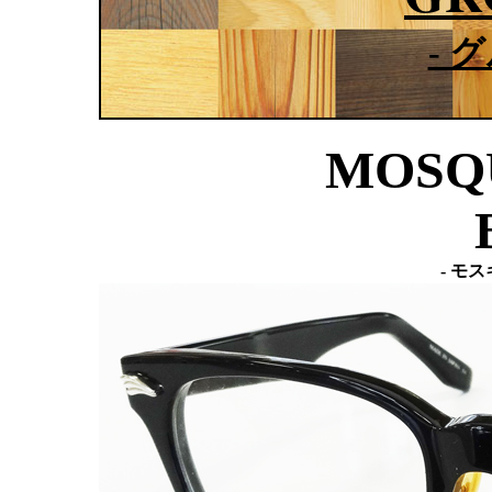
- 
MOSQU
- モ