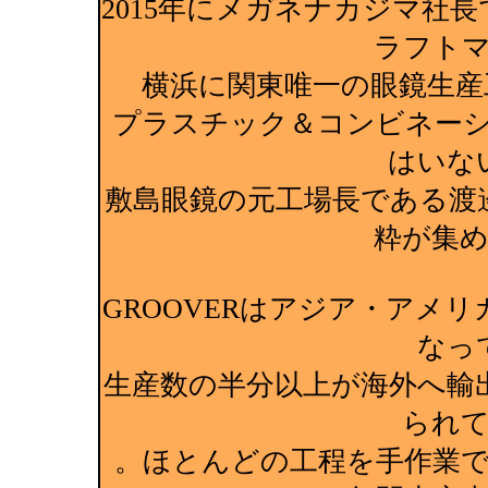
2015年にメガネナカジマ社
ラフト
横浜に関東唯一の眼鏡生産
プラスチック＆コンビネー
はいな
敷島眼鏡の元工場長である渡
粋が集
GROOVERはアジア・アメ
なっ
生産数の半分以上が海外へ輸
られ
。ほとんどの工程を手作業