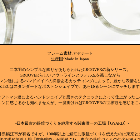
フレーム素材:アセテート
生産国:Made In Japan
二本羽のシンプルな飾りがあしらわれたGROOVERの新シリーズ。
GROOVERらしいアウトラインとフォルムを残しながら
フトマン達によるハンドメイドの抑揚あるカッティングによって、豊かな表情を
AZTECはスタンダードなボストンシェイプで、あらゆるシーンにマッチします
クラフトマン達によるハンドシェイプと磨きのテクニックによって仕上がったこの
ンに感じるかも知れませんが、一度掛ければGROOVERの世界観を感じる
-日本最古の眼鏡づくりを継承する関東唯一の工場【GYARD】-
井県鯖江市が有名ですが、100年以上に鯖江に眼鏡づくりを伝えたのは東京と
京最後の眼鏡製造工場「敷島眼鏡」が閉鎖され、東京の眼鏡づくりの灯火が消え