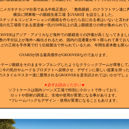
5年にメガネナカジマ社長である中島正貴が、「敷島眼鏡」のクラフトマン達に
横浜に関東唯一の眼鏡生産工場【GYARD】を設立しました。
スチック＆コンビネーションの眼鏡を作らせたら右に出る者はいないと言わ
鏡の元工場長である渡邉修一氏の50年以上の及ぶ眼鏡造りの粋が集められて
ROOVERはアジア・アメリカなど海外での眼鏡造りの評価が高くなってきまし
数の半分以上が海外へ輸出されるため、国内の流通量が年々限られて来てお
んどの工程を手作業で行う伝統製法で作られているため、年間生産本数も限ら
GYARDが誇る最高傑作がGROOVERなのであります。
ンテージ眼鏡をそのままサンプルングしたようなクラシックブームが席巻して
は常に今の気分やムードをプロダクトへ反映させ、デザインに新しい提案を持っ
のスタイルマスター達に愛用されるGROOVERを是非試されてはいかがでしょ
★必ずお読みください★
ソフトケースは国内ジーンズ工場で特別に小ロットで作っており、
ロットや部材の調達上、生地や使用が変更になる事があります。
*フレームバッグもデザイン・使用が変更になることもあります。