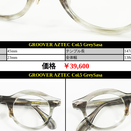
GROOVER AZTEC Col.5 GreySasa
45mm
テンプル長
14
23mm
全体幅
13
価格
￥39,600
GROOVER AZTEC Col.5 GreySasa