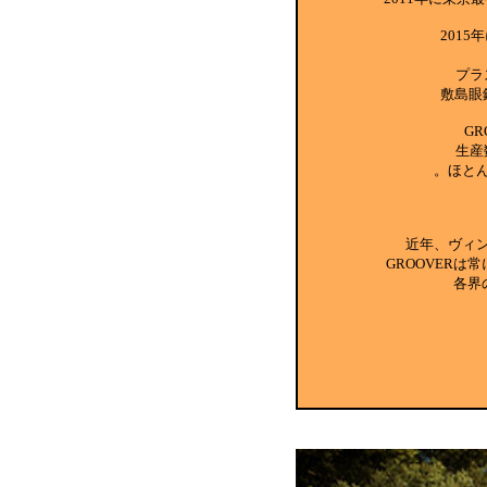
201
プラ
敷島眼
G
生産
。ほと
近年、ヴィ
GROOVER
各界