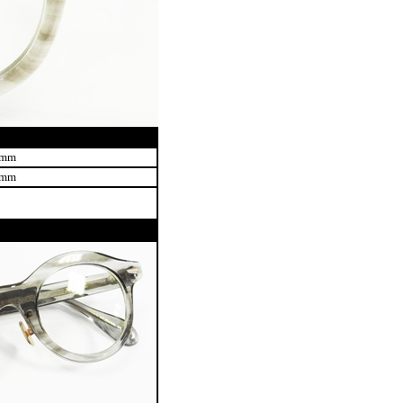
7mm
8mm