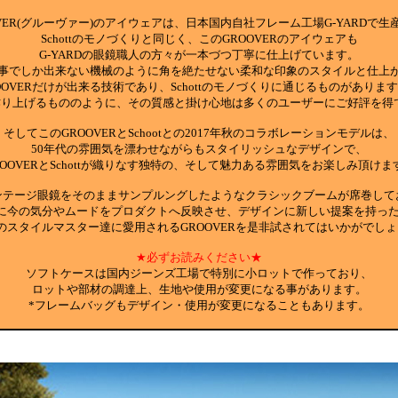
VER(グルーヴァー)のアイウェアは、日本国内自社フレーム工場G-YARDで
Schottのモノづくりと同じく、このGROOVERのアイウェアも
G-YARDの眼鏡職人の方々が一本づつ丁寧に仕上げています。
事でしか出来ない機械のように角を絶たせない柔和な印象のスタイルと仕上
OOVERだけが出来る技術であり、Schottのモノづくりに通じるものがありま
ttが作り上げるもののように、その質感と掛け心地は多くのユーザーにご好評を得
そしてこのGROOVERとSchootとの2017年秋のコラボレーションモデルは、
50年代の雰囲気を漂わせながらもスタイリッシュなデザインで、
ROOVERとSchottが織りなす独特の、そして魅力ある雰囲気をお楽しみ頂けま
ンテージ眼鏡をそのままサンプルングしたようなクラシックブームが席巻して
は常に今の気分やムードをプロダクトへ反映させ、デザインに新しい提案を持っ
のスタイルマスター達に愛用されるGROOVERを是非試されてはいかがでしょ
★必ずお読みください★
ソフトケースは国内ジーンズ工場で特別に小ロットで作っており、
ロットや部材の調達上、生地や使用が変更になる事があります。
*フレームバッグもデザイン・使用が変更になることもあります。