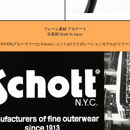
フレーム素材:アセテート
生産国:Made In Japan
ROOVER(グルーヴァー)とSchott(ショット)のコラボレーションモデルがリリー