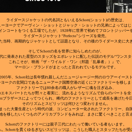
ライダースジャケットの代名詞ともいえるSchott(ショット)の歴史は、
ニューヨークでアーヴィン・ショットとジャック・ショットの兄弟によっては
インコートをつくる工場でしたが、1928年に世界で初めてフロントジッパー
ライダースジャケット“Perfecto”シリーズを発売。
た当時、画期的なジャケットとして話題となり、その後のライダース史に大
そしてSchottの名を世界に知らしめたのが、
年代に発表された星型のスタッズをエポレットに配した伝説のモデル“ワンスタ
これこそが、映画『ザ・ワイルド・ワン（邦題「乱暴者」）』で、
マーロン・ブランドがまとったと言われているモデルです。
2005年、Schott社は長年慣れ親しんだニュージャージー州のロウアーイース
ーヨークの玄関口であるニューアーク国際空港の近くにファクトリーを移しま
ファクトリーでは80余名の職人がレザーに魂を注ぎ込み、
のエキスパートたちが黙々と着実に、流れるようなリズムで自らのパートを全
Schottブラザースによってつくられ、稀代のファクトリーとして成長を遂げた今
そのリズムとスピリッツは何ひとつ変わりません。
じまった大量生産という時代の波、コンピューター化されたファクトリー、自
地を移したいくつものアメリカブランドをみれば、まさに驚くべきことと言
Schottのファクトリーには親子三代にわたって働いている者もいます。
。Schottを貫くゆるぎないスピリッツは、こうした職人とスタッフたちが