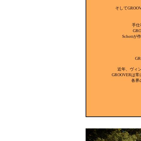
そしてGROO
手仕
GR
Scho
G
近年、ヴィ
GROOVER
各界