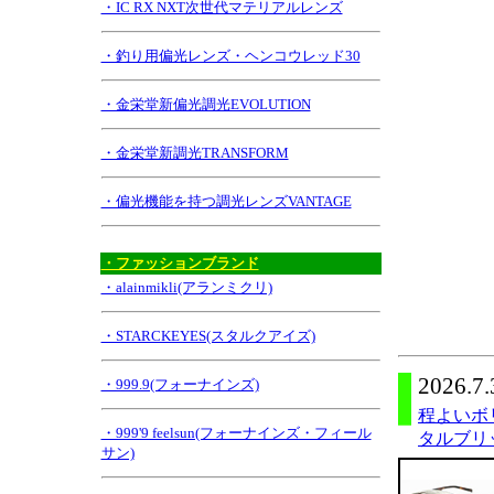
・IC RX NXT次世代マテリアルレンズ
・釣り用偏光レンズ・ヘンコウレッド30
・金栄堂新偏光調光EVOLUTION
・金栄堂新調光TRANSFORM
・偏光機能を持つ調光レンズVANTAGE
・ファッションブランド
・alainmikli(アランミクリ)
・STARCKEYES(スタルクアイズ)
2026.7.
・999.9(フォーナインズ)
程よいボ
・999'9 feelsun(フォーナインズ・フィール
タルブリッ
サン)