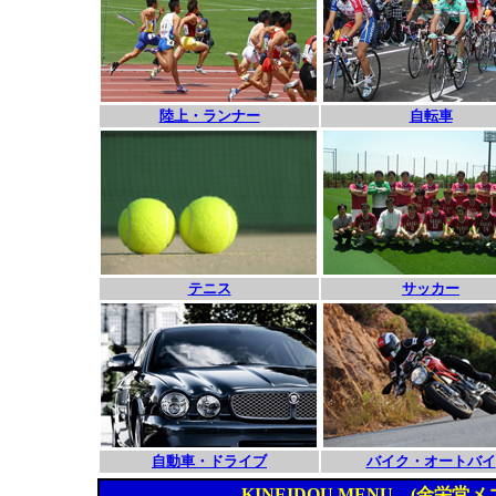
陸上・ランナー
自転車
テニス
サッカー
自動車・ドライブ
バイク・オートバイ
KINEIDOU MENU (金栄堂メ