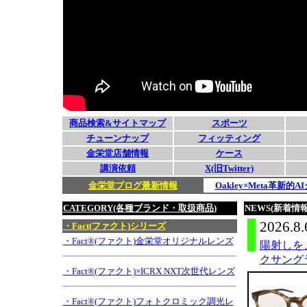
商品検索&サイトマップ
スポーツ
チューンナップ
フィッティング
金栄堂店舗情報
ケース
講演依頼
X(旧Twitter)
金栄堂ブログ最新情報
Oakley×Meta革新
CATEGORY(各種ブランド・取扱商品)
NEWS(新着情報
2026.8.
・Fact(ファクト)シリーズ
・Fact®(ファクト)金栄堂オリジナルレンズ
陽射しを、
クサングラ
・Fact®(ファクト)×ICRX NXT次世代レンズ
・Fact®(ファクト)フォトクロミック調光レ