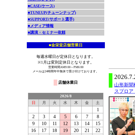
■CASE(ケース)
■TUNEUP(チューンナップ)
■SUPPORT(サポート選手)
■メディア情報
■講演・セミナー依頼
■金栄堂店舗営業日
毎週水曜日が定休日となります。
※1月は変則定休日となります。
営業時間AM9:00～PM6:00
メールは24時間年中無休で受け付けております。
2026.7.
店舗休業日
山形新聞
スプロア
2026/8
日
月
火
水
木
金
土
1
2
3
4
5
6
7
8
9
10
11
12
13
14
15
16
17
18
19
20
21
22