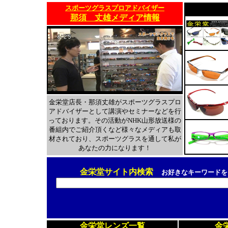
スポーツグラスプロアドバイザー
那須 丈雄メディア情報
金栄堂店長・那須丈雄がスポーツグラスプロ
アドバイザーとして講演やセミナーなどを行
っております。その活動がNHK山形放送様の
番組内でご紹介頂くなど様々なメディアも取
材されており、スポーツグラスを通して私が
あなたの力になります！
金栄堂サイト内検索
お好きなキーワードを
金栄堂レンズ一覧
金栄