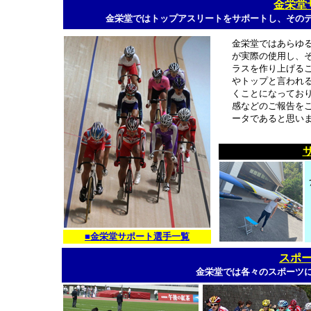
金栄堂
金栄堂ではトップアスリートをサポートし、その
金栄堂ではあらゆ
が実際の使用し、
ラスを作り上げる
やトップと言われ
くことになってお
感などのご報告を
ータであると思い
■金栄堂サポート選手一覧
スポ
金栄堂では各々のスポーツ