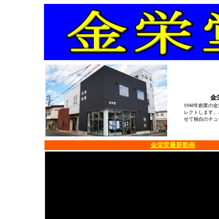
金
1948年創業
レクトします。
せて独自のチュ
金栄堂最新動画