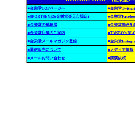
■金栄堂TOPページへ
■金栄堂Twitt
■SPORTSEYES(金栄堂楽天市場店)
■金栄堂Faceb
■金栄堂の補聴器
■金栄堂動画配
■金栄堂店舗のご案内
■TAKEO's B
■金栄堂メールマガジン登録
■金栄堂Insta
■通信販売について
■メディア情報
■メールお問い合わせ
■講演依頼