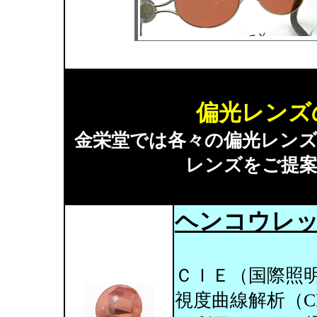
偏光レンズ
金栄堂では各々の偏光レン
レンズをご提
ヘンコウレッ
ＣＩＥ（国際照
視度曲線解析（C