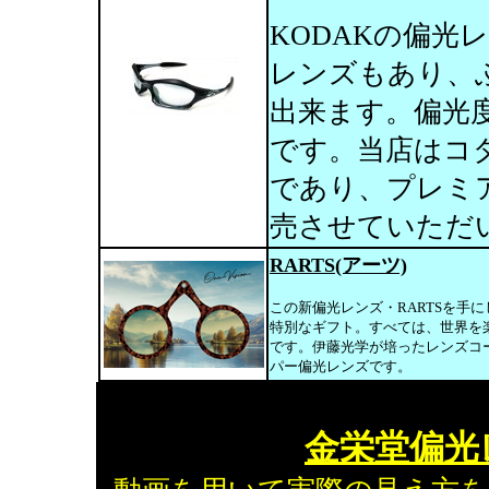
KODAKの偏光
レンズもあり、
出来ます。偏光
です。当店はコ
であり、プレミ
売させていただ
RARTS(アーツ)
この新偏光レンズ・RARTSを手
特別なギフト。すべては、世界を楽
です。伊藤光学が培ったレンズコ
パー偏光レンズです。
金栄堂偏光