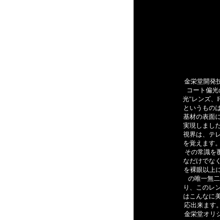
金栄堂開発技術
コート偏光
光"レンズ、F
というもの
基材の表面
実現しまし
視界は、テ
を覚えます
その常識を覆
なだけでな
を裸眼以上
の唯一無二
り、このレ
はこんなに
応出来ます
金栄堂オリジ