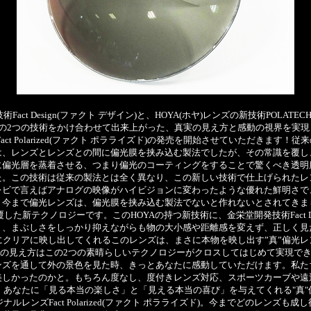
Fact Design(ファクト デザイン)と、HOYA(ホヤ)レンズの新技術POLATEC
の2つの技術をかけ合わせて出来上がった、真実の見え方と感動の視界を実現
act Polarized(ファクト ポラライズド)の発売を開始させていただきます！
は、レンズとレンズとの間に偏光膜を挟み込む製法でしたが、その常識を覆し
に偏光層を蒸着させる、つまり偏光のコーティングをすることで驚くべき透明
た。この技術は従来の製法とは全く異なり、この新しい技術で仕上げられたレ
レビで言えばアナログの映像がハイビジョンに変わったような優れた鮮明さで
。今まで偏光レンズは、偏光膜を挟み込む製法でないと作れないとされてきま
した新テクノロジーです。このHOYAの持つ新技術に、金栄堂開発技術Fact De
く、まぶしさをしっかり抑えながらも物の大小感や距離感を変えず、正しく見
にクリアに映し出してくれるこのレンズは、まさに本物を映し出す”真”偏光レ
の見え方はこの2つの素晴らしいテクノロジーがクロスしてはじめて実現で
ンズを通して外の景色を見た時、きっとあなたに感動していただけます。私た
美しかったのかと。もちろん度なし、度付きレンズ対応、スポーツカーブや遠
。あなたに「見る本当の楽しさ」と「見える本当の喜び」を与えてくれる"真"
ナルレンズFact Polarized(ファクト ポラライズド)。今までどのレンズも成