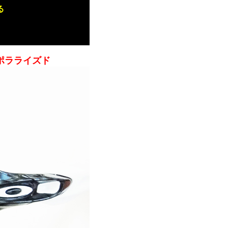
る
ポラライズド