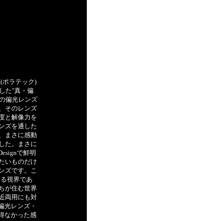
H(ポラテック)
した"真・偏
従来の偏光レンズ
、そのレンズ
度と解像力を
ンズを通した
、まさに感動
した。まさに
signで鮮明
たいものだけ
ンズです。こ
きる視界であ
ちが住む世界
近両用にも対
偏光レンズ・
し得なかった感