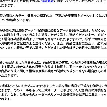
みいただきました時点で当店の
保証規定
に同意していただいたものとしてお手
ただきます。
希望の商品とカラー、数量をご指定の上、下記の必要事項をメールもしくはお
などでご連絡出さいませ。
数が必要な方は度数データ(下記作成に必要なデータ参照)をご連絡いただくか
しくは現在お使いのメガネをお送りいただく旨をご連絡くださいませ。メガネ
だく場合は確認後当店よりご連絡をさせていただきますので、必ずご連絡先と
いお時間帯をご記載の上ご送付ください。また、商品ご送付に当たり、必ず元
いたします。着払い等でお送りいただきました場合はその送料をご請求申し上
連絡いただきました内容を元に、商品の在庫の有無、ならびに特注商品の場合
ります商品の場合は大体の目安となります納期をご案内させていただきます。
の商品の作成に関して構造や度数の強さの関係で作成が出来ない場合はその旨
いただきます。
記の納期とともにお申込みいただきました内容を元に当店で正式なお値段をご
だきます。そのメールをもって正式オーダーとさせていただき商品のお手配を
きます。なお、当店からのオーダー承りメール送信後30分以降はご変更・キャ
かねます。