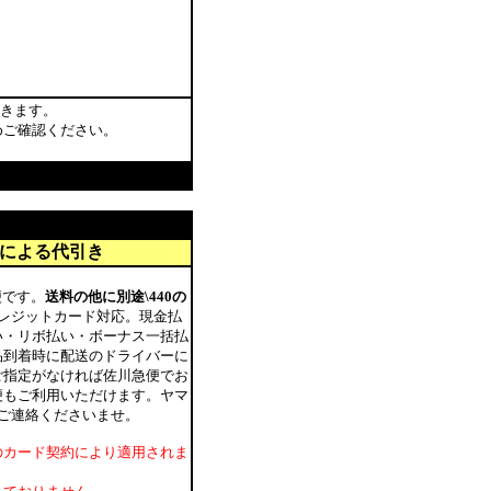
きます。
めご確認ください。
トによる代引き
便です。
送料の他に別途\440の
レジットカード対応。現金払
い・リボ払い・ボーナス一括払
品到着時に配送のドライバーに
ご指定がなければ佐川急便でお
便もご利用いただけます。ヤマ
ご連絡くださいませ。
のカード契約により適用されま