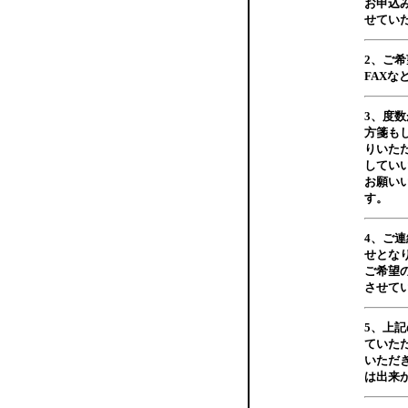
お申込
せてい
2、ご
FAX
3、度
方箋も
りいた
してい
お願い
す。
4、ご
せとな
ご希望
させて
5、上
ていた
いただ
は出来