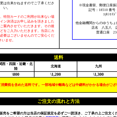
更は出来かねますのでご了承くださ
※現金書留、郵便口座振
い。
記号：18510 番号：
ﾕ)ｷﾝｴｲﾄ
、特別カードのご利用が出来ない場
イン決済はお申し込みを頂きました
他金融機関からのゆうちょ
ご案内させていただきます。その後
店名 八五八 店
どをご入力いただきます。当店にカ
普通口座 234
必要はございませんのでご安心くだ
さいませ。
送料
関西・四国・近畿・北
北海道
九州
陸
\800
\1,200
\1,300
て消費税を含めた送料です。一部地域や離島などは中継料がかかる場合がござ
ご注文の流れと方法
信販売をご希望の方は当店の保証規定を必ずご一読頂き、ご了承の上ご注文く