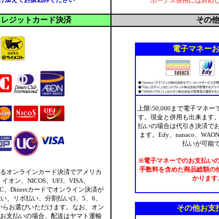
ボーナス併用には対応
クレジットカード決済
その
電子マネー
上限\50,000まで電子マネ
す。現金と併用も出来ます
払いの場合は代引き決済で
ます。Edy、nanaco、W
払いが可能
※電子マネーでのお支払い
手数料を含めた商品総額の
るオンラインカード決済でアメリカ
かります
オン、NICOS、UFJ、VISA、
P、UC、Dinersカードでオンライン決済が
い、リボ払い、分割払い(3、5、6、
24)からお選びいただけます。なお、オン
その他お支
お支払いの場合、配送はヤマト運輸