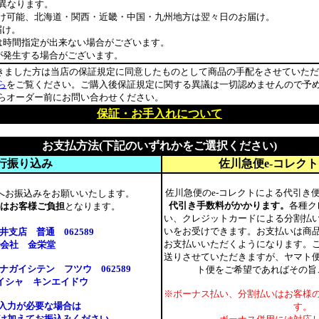
異なります。
能、北海道・関西・近畿・中国・九州地方は翌々日のお届け。
け。
間指定が出来ない場合がございます。
生する場合がございます。
きました方は当店の保証規定に同意したものとして商品の手配をさせていただ
ら
をご覧ください。ご購入後保証規定に関する異議は一切認めませんので予
オーダー前にお問い合わせください。
保証・お手入れについて
お支払方法(下記のいずれかをご選択ください)
行振り込み
佐川急便e-コレク
佐川急便のe-コレクトによる代引き
へお振込みをお願いいたします。
代引き手数料がかかります。
各種ク
はお客様ご負担
となります。
い、クレジットカードによる分割払
いをお受けできます。お支払いは商
支店 普通 062589
お支払いいただくようになります。
会社 金栄堂
送りさせていただきますが、ヤマト
ガイシテン フツウ 062589
ト便をご希望であればその旨
イシャ キンエイドウ
※ボーナス払い、分割払いはお客様
の入力が必要な場合は
す。
付け加えてお振込みください