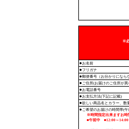
※
●
お名前
●
フリガナ
●
郵便番号（お分かりになら
●
ご住所(お届けのご住所が異
●
お電話番号
●
お支払方法(下記に記載)
●
欲しい商品名とカラー、数
●
ご希望のお届けの時間帯(午
※時間指定出来ますお時間
■午前中 ■12:00～14:00 ■1