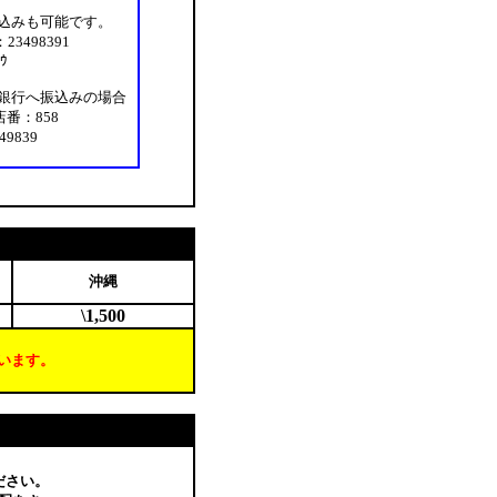
込みも可能です。
23498391
ﾞｳ
銀行へ振込みの場合
番：858
9839
沖縄
\1,500
います。
ださい。