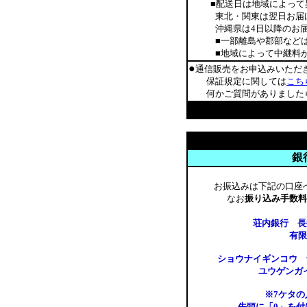
■配送日は地域によって
東北・関東は翌日お届け可
沖縄県は4日以降のお届
■一部離島や郡部などは時
■地域によって中継料が発
●
通信販売をお申込みいただ
保証規定に関しては
こち
何かご質問がありましたら
銀
お振込みは下記の口座
なお
振り込み手数料
荘内銀行 長井
有限
ショウナイギンコウ ナ
ユウゲンガ
※7ケタ
先頭に「0」を