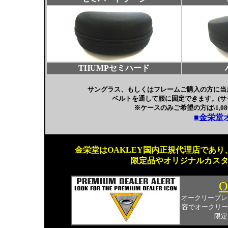
THUMPセミハード
サングラス、もしくはフレームご購入の方に当
ベルトを通して腰に固定できます。(サ
※ケースのみご希望の方は\1,080
■金栄堂
金栄堂はOAKLEY国内正規代理店であり、
限定品やオリジナルカス
O
オークリープレ
容でオークリー
限定