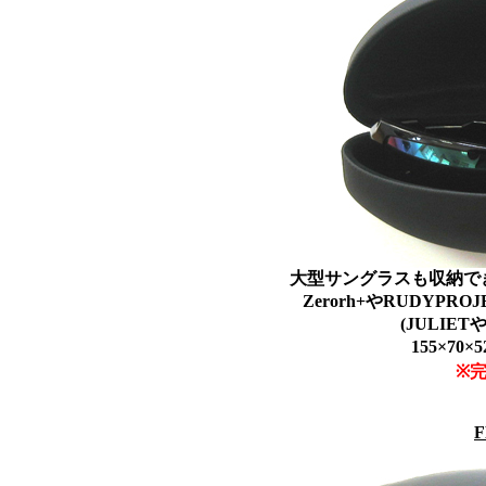
大型サングラスも収納でき
Zerorh+やRUDYP
(JULIE
155×70
※
F