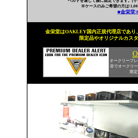
ベルトを通して腰に固定できます。(サ
※ケースのみご希望の方は\1,080
■金栄堂
金栄堂はOAKLEY国内正規代理店であり、
限定品やオリジナルカス
O
オークリープレ
容でオークリー
限定