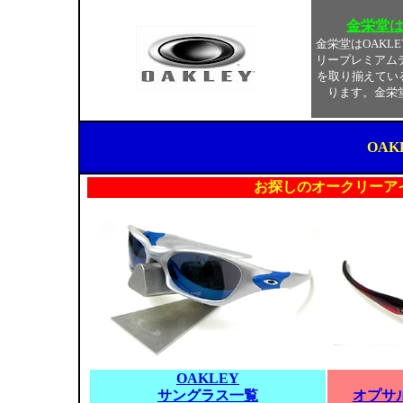
金栄堂
金栄堂はOAKL
リープレミアム
を取り揃えてい
ります。金栄
OAK
お探しのオークリーア
OAKLEY
サングラス一覧
オプサ