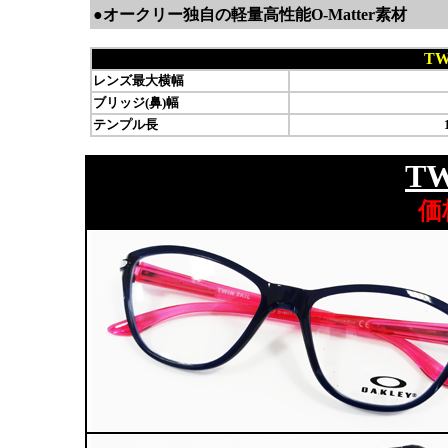
●オークリー独自の軽量高性能O-Matter素材
TW
レンズ最大横幅
ブリッジ(鼻)幅
テンプル長
TW
価格