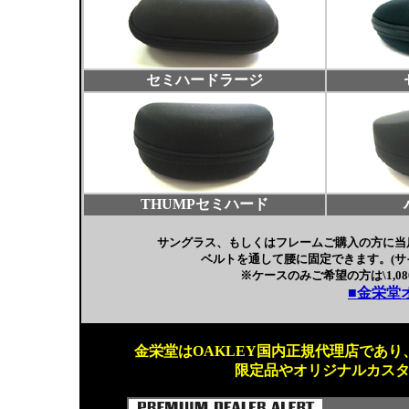
セミハードラージ
THUMPセミハード
サングラス、もしくはフレームご購入の方に当
ベルトを通して腰に固定できます。(サ
※ケースのみご希望の方は\1,080
■金栄堂
金栄堂はOAKLEY国内正規代理店であり、
限定品やオリジナルカス