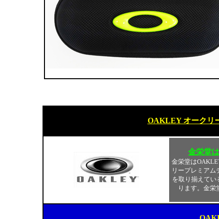
OAKLEY オーク
金栄堂
金栄堂はOAKL
リープレミアム
を取り揃えてい
ります。金栄
OAK