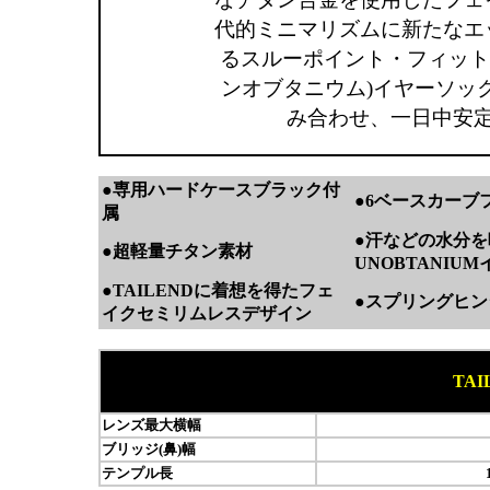
代的ミニマリズムに新たなエ
るスルーポイント・フィットは、
ンオブタニウム)イヤーソッ
み合わせ、一日中安
●専用ハードケースブラック付
●6ベースカーブ
属
●汗などの水分を
●超軽量チタン素材
UNOBTANI
●TAILENDに着想を得たフェ
●スプリングヒ
イクセミリムレスデザイン
TAI
レンズ最大横幅
ブリッジ(鼻)幅
テンプル長