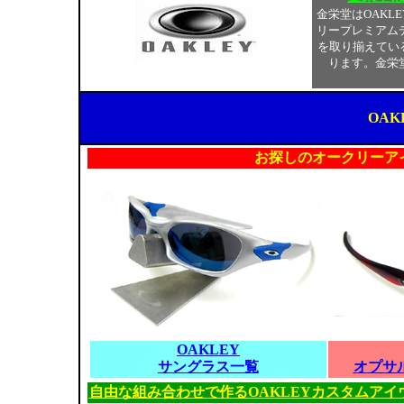
金栄堂はOAKL
リープレミアム
を取り揃えてい
ります。金栄
OAK
お探しのオークリーア
OAKLEY
サングラス一覧
オプサ
自由な組み合わせで作るOAKLEYカスタムアイ