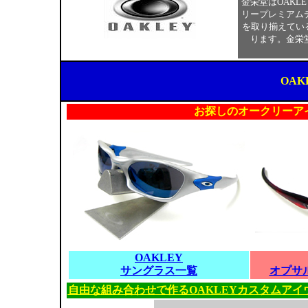
金栄堂はOAKL
リープレミアム
を取り揃えてい
ります。金栄
OAK
お探しのオークリーア
OAKLEY
サングラス一覧
オプサ
自由な組み合わせで作るOAKLEYカスタムアイ