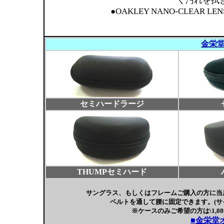
く汚れを拭
●OAKLEY NANO-CLEAR LENS
金栄
セミハードラージ
THUMPセミハード
サングラス、もしくはフレームご購入の方に当
ベルトを通して腰に固定できます。(サ
※ケースのみご希望の方は\1,080
■金栄堂