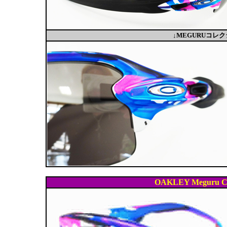
↓MEGURUコ
OAKLEY Meguru Co