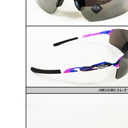
↓MEGURUコ