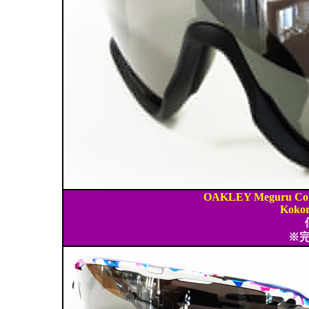
OAKLEY Meguru Col
Kokor
※