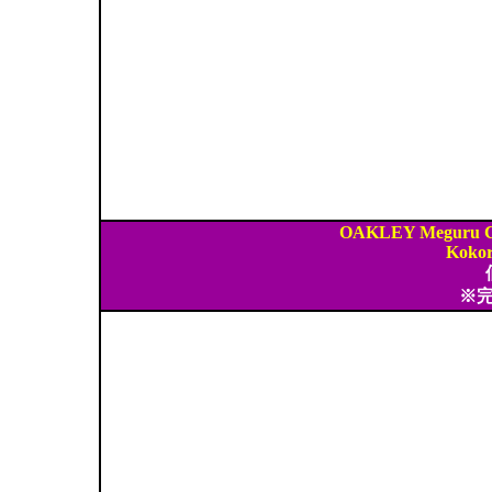
OAKLEY Meguru Co
Kokor
※