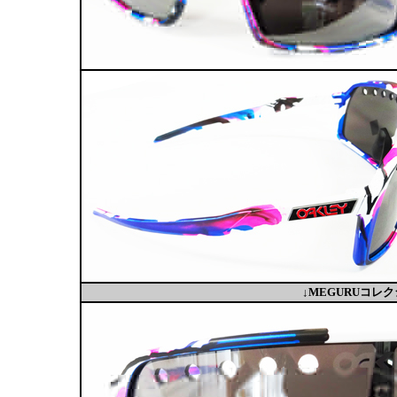
↓MEGURUコ