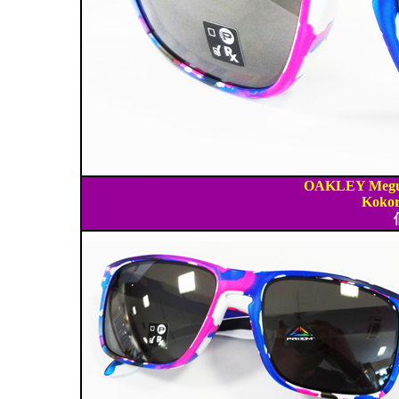
OAKLEY Megu
Kokor