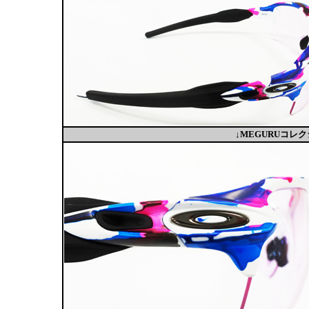
↓MEGURUコ