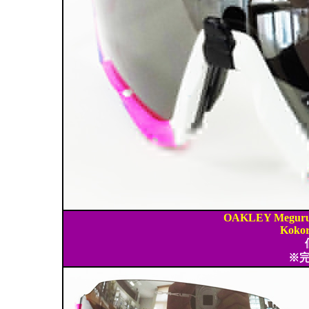
OAKLEY Meguru
Kokor
※