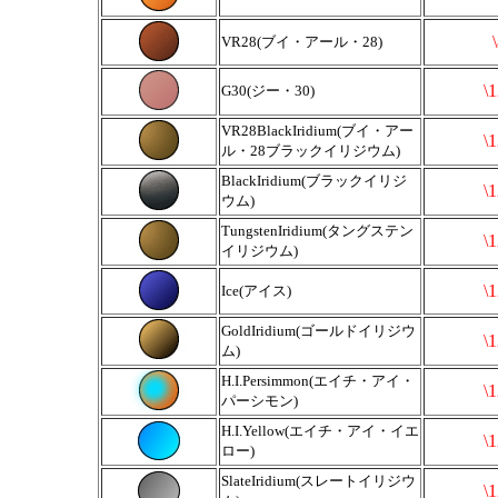
VR28(ブイ・アール・28)
\
G30(ジー・30)
VR28BlackIridium(ブイ・アー
\
ル・28ブラックイリジウム)
BlackIridium(ブラックイリジ
\
ウム)
TungstenIridium(タングステン
\
イリジウム)
\
Ice(アイス)
GoldIridium(ゴールドイリジウ
\
ム)
H.I.Persimmon(エイチ・アイ・
\
パーシモン)
H.I.Yellow(エイチ・アイ・イエ
\
ロー)
SlateIridium(スレートイリジウ
\