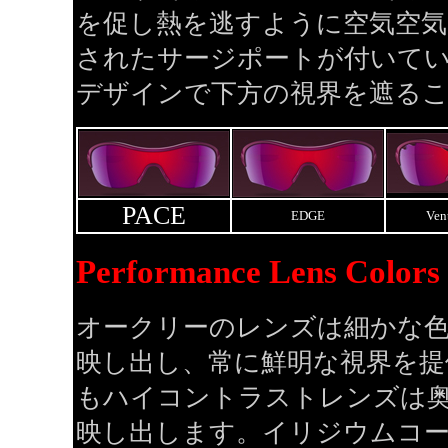
を促し熱を逃すように空気空気
されたサージポートが付いて
デザインで下方の視界を遮る
PACE
EDGE
Ven
Performance Lens Colors
オークリーのレンズは細かな
映し出し、常に鮮明な視界を提
もハイコントラストレンズは
映し出します。イリジウムコ