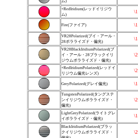
ム)
+RedIridium(レッドイリジウ
\
ム)
\
Fire(ファイア)
VR28Polarized(ブイ・アール・
\
28ポラライズド・偏光)
VR28BlackIridiumPolarized(ブ
\
イ・アール・28ブラックイリ
ジウムポラライズド・偏光)
+RedIridiumPolarized(レッドイ
\
リジウム偏光レンズ)
\
GreyPolarized(グレイ偏光)
TungstenPolarized(タングステ
\
ンイリジウムポラライズド・
偏光)
LightGreyPolarized(ライトグレ
\
イポラライズド・偏光)
BlackIridiumPolarized(ブラッ
\
クイリジウムポラライズド・
偏光)