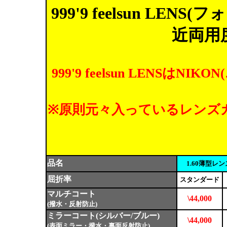
999'9 feelsun L
近両用
999'9 feelsun LENS
※原則元々入っているレンズ
品名
1.60薄型レ
屈折率
スタンダード
マルチコート
\44,000
(撥水・反射防止)
ミラーコート(シルバー/ブルー)
\44,000
(表面ミラー・撥水・裏面反射防止)