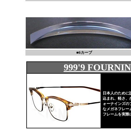
■6カーブ
999'9 FOURNI
日本人のために
込まれ、軽さ、
ォーナインズの
なメガネフレー
フレームを実際