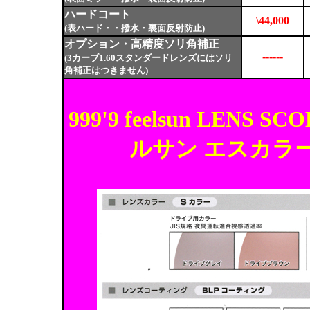
ハードコート
\44,000
(表ハード・・撥水・裏面反射防止)
オプション・高精度ソリ角補正
------
(3カーブ1.60スタンダードレンズにはソリ
角補正はつきません)
999'9 feelsun LE
ルサン エスカラ