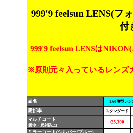
999'9 feelsun L
付
999'9 feelsun LENS
※原則元々入っているレンズ
品名
1.60薄型レ
屈折率
スタンダード
マルチコート
\25,300
(撥水・反射防止)
ミラーコート(シルバー/ブルー)