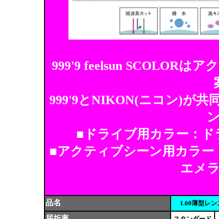
999'9 feelsun SCO
999'9とNIKON(ニコン
■ドライブ用カラー：ド
■アクティブシーン用カラー
エメ
品名
1.60薄型レ
屈折率
スタンダード