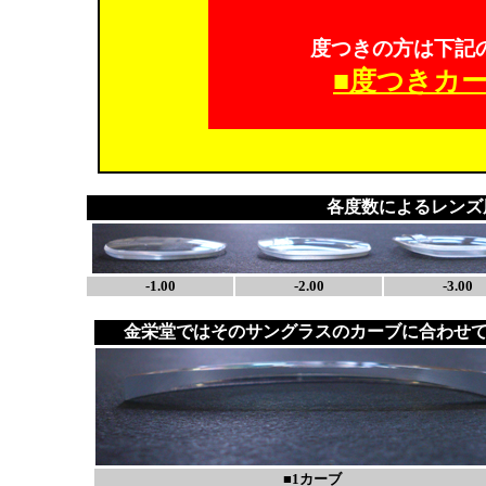
度つきの方は下記
■度つきカ
各度数によるレンズ
-1.00
-2.00
-3.00
金栄堂ではそのサングラスのカーブに合わせ
■1カーブ