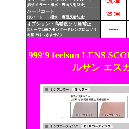
\25,300
(表面ミラー・撥水・裏面反射防止)
ハードコート
\25,300
(表ハード・・撥水・裏面反射防止)
オプション・高精度ソリ角補正
------
(3カーブ1.60スタンダードレンズにはソリ
角補正はつきません)
999'9 feelsun LE
ルサン エス