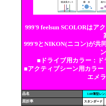
999'9 feelsun SCO
999'9とNIKON(ニコン
■ドライブ用カラー：ド
■アクティブシーン用カラー
エメ
品名
1.60薄型レ
屈折率
スタンダード