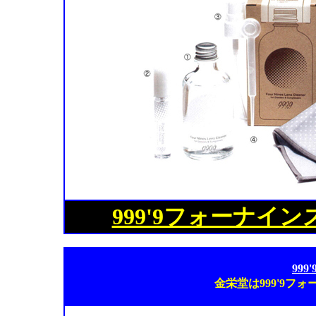
999'9フォーナイ
99
金栄堂は999'9フ