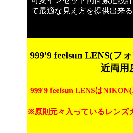
可変インセット両面累進設
て最適な見え方を提供出来
999'9 feelsun L
近両用
999'9 feelsun LENS
※原則元々入っているレンズ