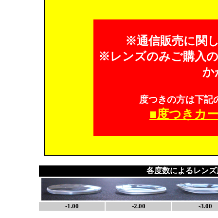
※通信販売に関
※レンズのみご購入の方
か
度つきの方は下記
■度つきカ
各度数によるレンズ
-1.00
-2.00
-3.00