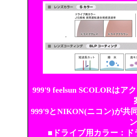
999'9 feelsun SCO
999'9とNIKON(ニコン
■ドライブ用カラー：ド