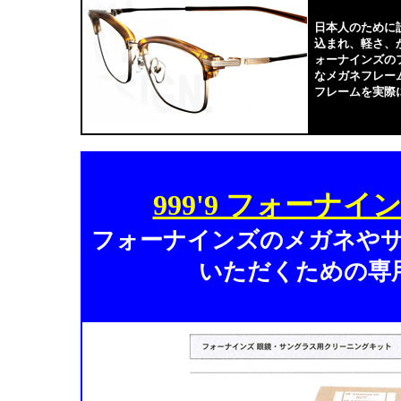
日本人のために
込まれ、軽さ、
ォーナインズの
なメガネフレー
フレームを実際
999'9 フォー
フォーナインズのメガネや
いただくための専