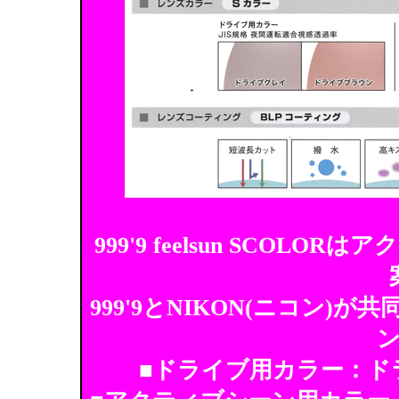
999'9 feelsun SCO
999'9とNIKON(ニコン
■ドライブ用カラー：ド