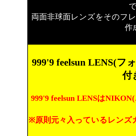
両面非球面レンズをそのフ
作
999'9 feelsun L
付
999'9 feelsun LENS
※原則元々入っているレンズ