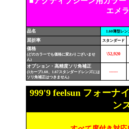
■アクティブシーン用カラー
エメ
品名
1.60薄型レ
屈折率
スタンダード
価格
\52,920
(どのカラーでも価格に変わりございませ
ん)
オプション・高精度ソリ角補正
------
(3カーブ1.60、1.67スタンダードレンズには
ソリ角補正はつきません)
999'9 feelsun 
ン
すべて度付き対応