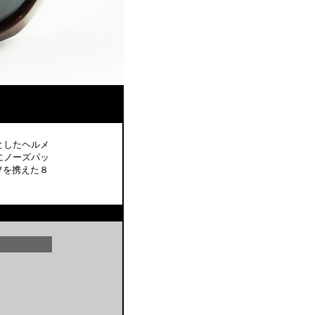
としたヘルメ
にノーズパッ
フを携えた８