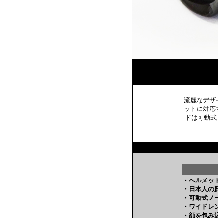
流麗なデザ
ットに対応
ドは可動式
・ヘルメッ
・日本人の
・可動式ノ
・ワイドレ
・顔を包み