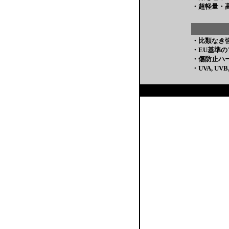
・超軽量・
・比類なき
・EU基準
・傷防止ハ
・UVA, UV