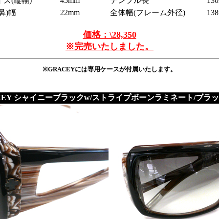
ズ(縦幅)
45mm
テンプル長
13
鼻)幅
22mm
全体幅(フレーム外径)
13
価格：\28,350
※完売いたしました。
※GRACEYには専用ケースが付属いたします。
RACEY シャイニーブラックw/ストライプボーンラミネート/ブラ