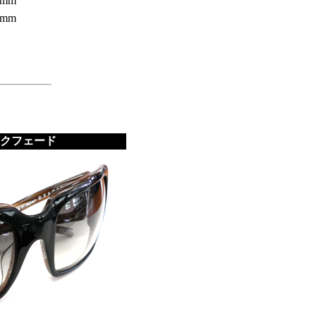
0mm
8mm
ックフェード