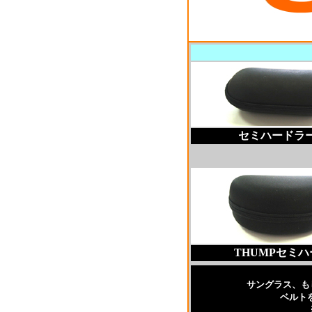
セミハードラ
THUMPセミハ
サングラス、も
ベルト
※ケ