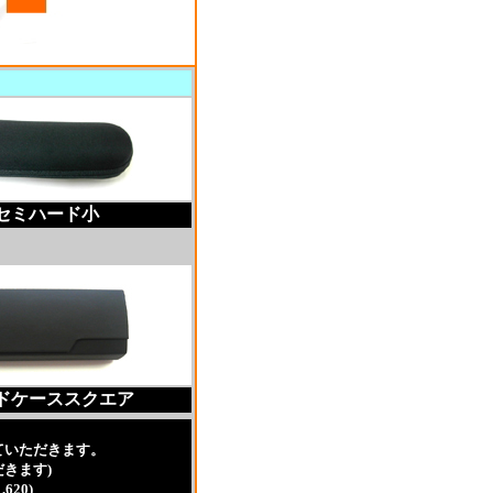
セミハード小
ドケーススクエア
ていただきます。
きます)
20)