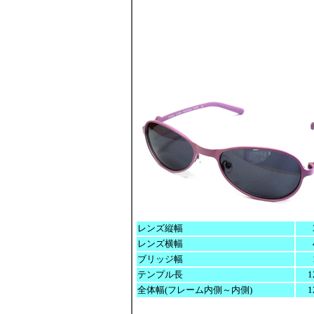
レンズ縦幅
レンズ横幅
ブリッジ幅
テンプル長
1
全体幅(フレーム内側～内側)
1