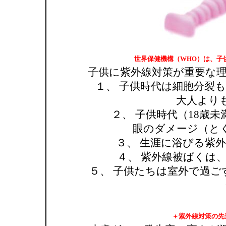
世界保健機構（WHO）は、子
子供に紫外線対策が重要な理
１、 子供時代は細胞分裂
大人よりも環
２、 子供時代（18歳
眼のダメージ（とくに
３、 生涯に浴びる紫
４、 紫外線被ばくは
５、 子供たちは室外で過
＋紫外線対策の先