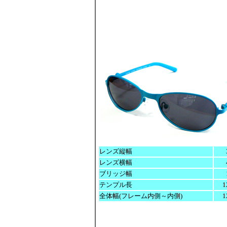
レンズ縦幅
レンズ横幅
ブリッジ幅
テンプル長
1
全体幅(フレーム内側～内側)
1