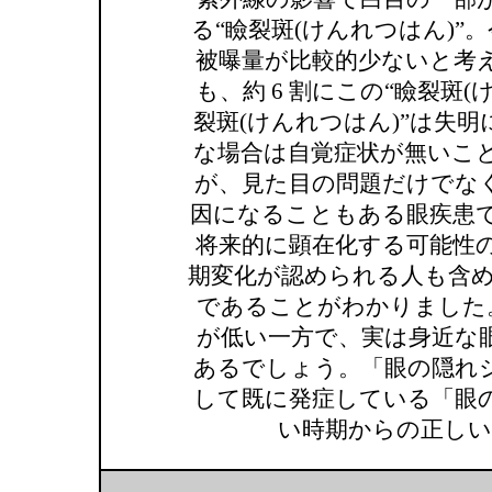
る“瞼裂斑(けんれつはん)
被曝量が比較的少ないと考
も、約 6 割にこの“瞼裂斑
裂斑(けんれつはん)”は失
な場合は自覚症状が無いこ
が、見た目の問題だけでな
因になることもある眼疾患で
将来的に顕在化する可能性
期変化が認められる人も含め
であることがわかりました。
が低い一方で、実は身近な
あるでしょう。「眼の隠れ
して既に発症している「眼
い時期からの正しい