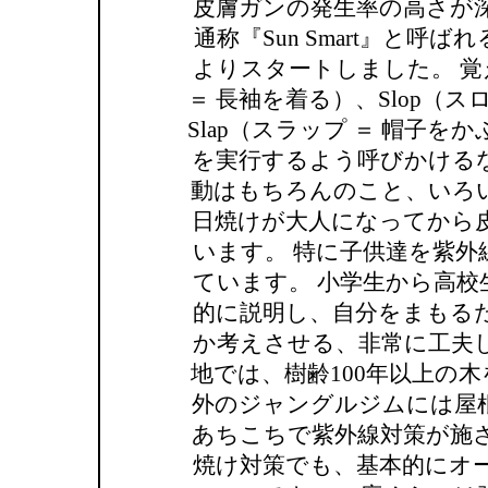
皮膚ガンの発生率の高さが
通称『Sun Smart』と呼
よりスタートしました。 覚
＝ 長袖を着る）、Slop（
Slap（スラップ ＝ 帽子を
を実行するよう呼びかける
動はもちろんのこと、いろ
日焼けが大人になってから
います。 特に子供達を紫
ています。 小学生から高
的に説明し、自分をまもる
か考えさせる、非常に工夫
地では、樹齢100年以上の
外のジャングルジムには屋
あちこちで紫外線対策が施
焼け対策でも、基本的にオ