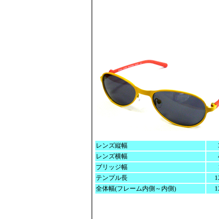
レンズ縦幅
レンズ横幅
ブリッジ幅
テンプル長
1
全体幅(フレーム内側～内側)
1