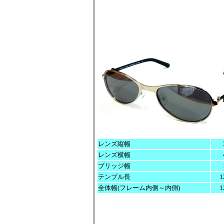
レンズ縦幅
レンズ横幅
ブリッジ幅
テンプル長
1
全体幅(フレーム内側～内側)
1