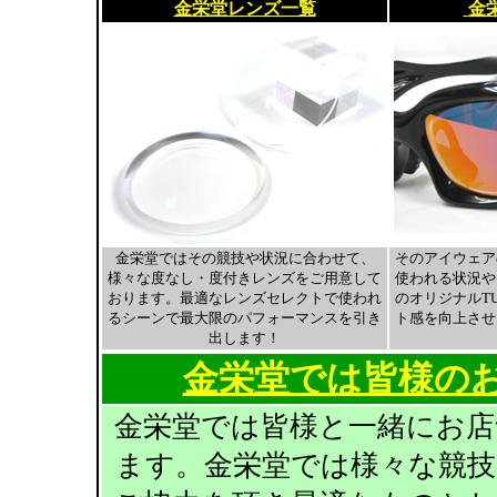
金栄堂レンズ一覧
金栄
金栄堂ではその競技や状況に合わせて、
そのアイウェア
様々な度なし・度付きレンズをご用意して
使われる状況や
おります。最適なレンズセレクトで使われ
のオリジナルTU
るシーンで最大限のパフォーマンスを引き
ト感を向上させ
出します！
金栄堂では皆様の
金栄堂では皆様と一緒にお
ます。金栄堂では様々な競