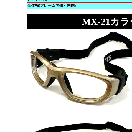
全体幅(フレーム内側～内側)
MX-21カ