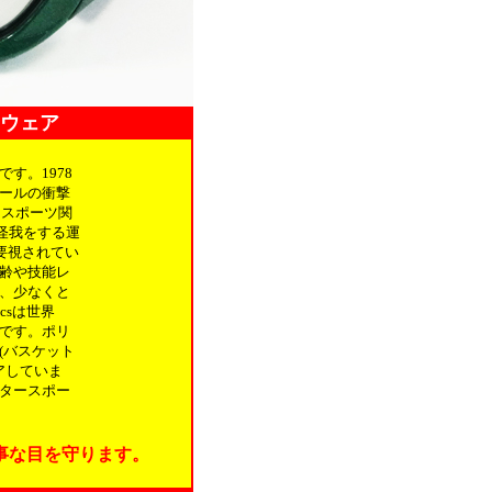
イウェア
す。1978
ールの衝撃
るスポーツ関
怪我をする運
要視されてい
齢や技能レ
、少なくと
csは世界
です。ポリ
(バスケット
アしていま
ンタースポー
大事な目を守ります。