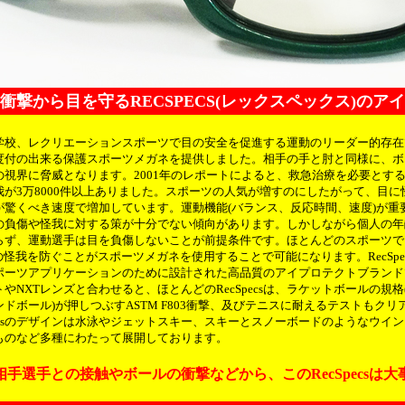
衝撃から目を守るRECSPECS(レックスペックス)のア
csは学校、レクリエーションスポーツで目の安全を促進する運動のリーダー的存在で
度付の出来る保護スポーツメガネを提供しました。相手の手と肘と同様に、ボ
の視界に脅威となります。2001年のレポートによると、救急治療を必要とす
我が3万8000件以上ありました。スポーツの人気が増すのにしたがって、目に
が驚くべき速度で増加しています。運動機能(バランス、反応時間、速度)が重
の負傷や怪我に対する策が十分でない傾向があります。しかしながら個人の年
らず、運動選手は目を負傷しないことが前提条件です。ほとんどのスポーツで
の怪我を防ぐことがスポーツメガネを使用することで可能になります。RecSpe
ポーツアプリケーションのために設計された高品質のアイプロテクトブランド
やNXTレンズと合わせると、ほとんどのRecSpecsは、ラケットボールの規格
ドボール)が押しつぶすASTM F803衝撃、及びテニスに耐えるテストもクリ
pecsのデザインは水泳やジェットスキー、スキーとスノーボードのようなウイ
ものなど多種にわたって展開しております。
手選手との接触やボールの衝撃などから、このRecSpecsは