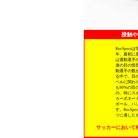
接触や
RecSpe
年、最初に
は運動選手
連の目の怪
動選手の数
る中で、目
ベルに関わ
も90%の目
の、特にス
カーボネート
ボール、ハン
す。RecS
ツに適した
サッカーにおいて相