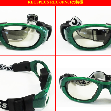
RECSPECS REC-JPN61の特徴