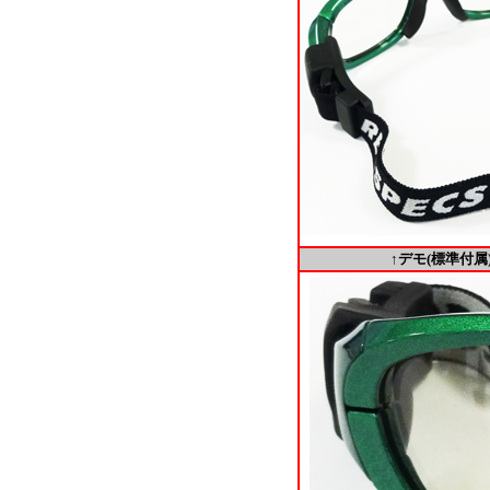
↑デモ(標準付