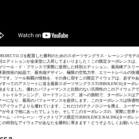
 PROJECTロゴを配置した勝利のためのスポーツサングラス・レーシングモ
 特別エディションが金栄堂に入荷してまいりました！この限定ターボレンスは
がツール・ド・フランスで実際に使用した特別エディション。最高峰アスリ
革新技術の結晶で、最先端デザイン、極限の空気力学、エリートレベルの快
アです。ツール制覇の情熱を、その身に宿すこの限定アイウェアは、必ずや
CTがすべてのアスリートに送る最新スポーツサングラスTURBOLENCE(ターボ
始まりました。優れたパフォーマンスと比類のない汎用性のこのアイウェア
。トレイルランニング、ロードランニング、波への挑戦で、ターボレンスは
ナーになり、最高のパフォーマンスを提供します。このターボレンスは快適
のアイウェアよりも優れています。これだけのテクノロジーを携え、ユーザ
アが今まで他にあったでしょうか。そしてこのターボレンズの、実際に世界
ム・バーレーン・ヴィクトリアス限定TURBOLENCE RACING(ターボレン
この特別なアイウェアがあなたを勝利に導きます！どうぞよろしくお願いい