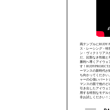
両テンプルにRUDY
ス・レーシング –
ン・ヴィクトリアス
だ、比類なき性能と
勝利へ導くアイウェ
す！RUDYPROJE
ーマンスの新時代が
ち向かってください
ャーの心強いパート
マンスの面で他のど
引き出したアイウェ
用する特別なモデルチー
非お試しください！