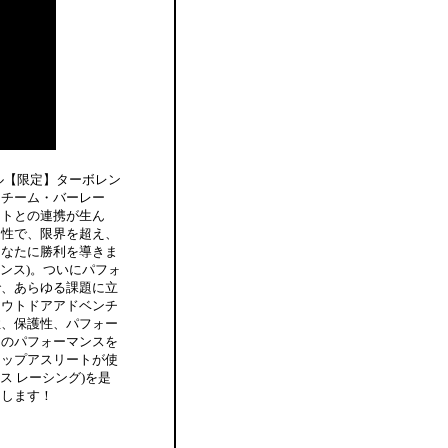
デル【限定】ターボレン
、チーム・バーレー
ートとの連携が生ん
適性で、限界を超え、
あなたに勝利を導きま
レンス)。ついにパフォ
で、あらゆる課題に立
アウトドアアドベンチ
性、保護性、パフォー
ーのパフォーマンスを
トップアスリートが使
ス レーシング)を是
たします！