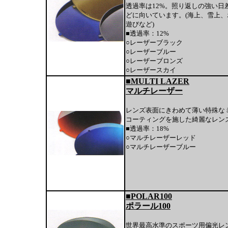
透過率は12%。照り返しの強い日
どに向いています。(海上、雪上、
遊びなど)
■透過率：12%
○レーザーブラック
○レーザーブルー
○レーザーブロンズ
○レーザースカイ
■MULTI LAZER
マルチレーザー
レンズ表面にきわめて薄い特殊な
コーティングを施した綺麗なレン
■透過率：18%
○マルチレーザーレッド
○マルチレーザーブルー
■POLAR100
ポラール100
世界最高水準のスポーツ用偏光レ