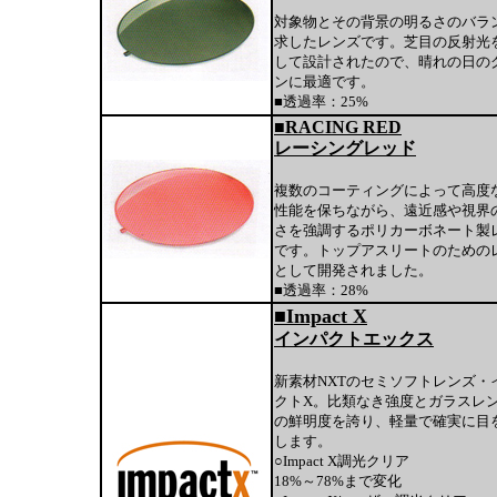
対象物とその背景の明るさのバラ
求したレンズです。芝目の反射光
して設計されたので、晴れの日の
ンに最適です。
■透過率：25%
■RACING RED
レーシングレッド
複数のコーティングによって高度
性能を保ちながら、遠近感や視界
さを強調するポリカーボネート製
です。トップアスリートのための
として開発されました。
■透過率：28%
■Impact X
インパクトエックス
新素材NXTのセミソフトレンズ・
クトX。比類なき強度とガラスレ
の鮮明度を誇り、軽量で確実に目
します。
○Impact X調光クリア
18%～78%まで変化