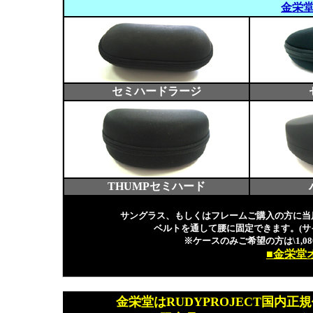
金栄
セミハードラージ
THUMPセミハード
サングラス、もしくはフレームご購入の方に当
ベルトを通して腰に固定できます。(サ
※ケースのみご希望の方は\1,080
■金栄堂
金栄堂はRUDYPROJECT国内