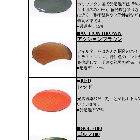
ポリウレタン製で光透過率は15%
リオ用のみ30%)。偏光度は限りなく
に近く、耐衝撃性や光学性能など
最高水準です。
■透過率：15%
■ACTION BROWN
アクションブラウン
フィルターをはさんだ構造のハイ
トラストレンズ。特に色のコント
を強調して、明瞭な視界を確保し
■透過率：22%
■RED
レッド
光透過率37%。刻々と変化する天
いています。
■光透過率37%
■GOLF100
ゴルフ100