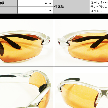
専用セミハ
縦幅
43mm
付属品
サングラス
15mm
ズクロス