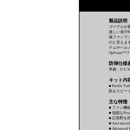
製品説明
ゴーグルが曇
激しい発汗時
蔵ファンで
のと言えます。
テムやヘル
OpFoa
防弾仕様
準拠：U.S. MIL
キット内
■ Profile
防止スピー
主な特徴
■ ファン機
■ 強固なP
■ 広視野
■ Anti-
■ Advan