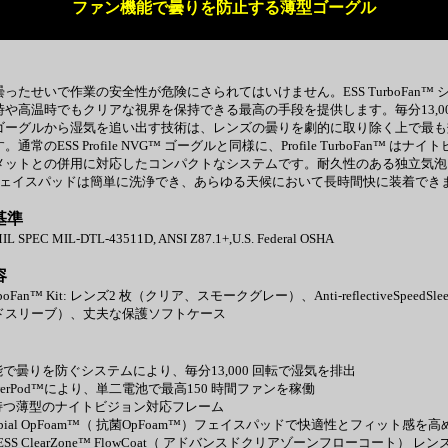
ファン機能で曇りを防止する薄型ゴーグル
ったせいで作業の安全性が危険にさられてはいけません。ESS TurboFan™ 
や高温時でもクリアな視界を保持できる最高の手段を提供します。毎分13,00
ゴーグルから湿気を追い出す技術は、レンズの曇りを劇的に取り除く上で最も
通常のESS Profile NVG™ ゴーグルと同様に、Profile TurboFan™ はナ
メットとの併用に対応したコンパクトなシステムです。耐久性のある独立気泡
m™フェイスパッドは簡単に洗浄でき、あらゆる天候において長時間快に装着でき
基準
 SPEC MIL-DTL-43511D, ANSI Z87.1+,U.S. Federal OSHA
容
 TurboFan™ Kit: レンズ2 枚（クリア、スモークグレー）、Anti-reflectiveSpeedSl
ドスリーブ）、丈夫な保護ソフトケース
能で曇りを防ぐシステムにより、毎分13,000 回転で湿気を排出
owerPod™により、単二電池で最高150 時間ファンを稼働
を持つ薄型のナイトビジョン対応フレーム
microbial OpFoam™（ 抗菌OpFoam™）フェイスパッドで快適性とフィット感を
ced ESS ClearZone™ FlowCoat（ アドバンスドクリアゾーンフローコート） 