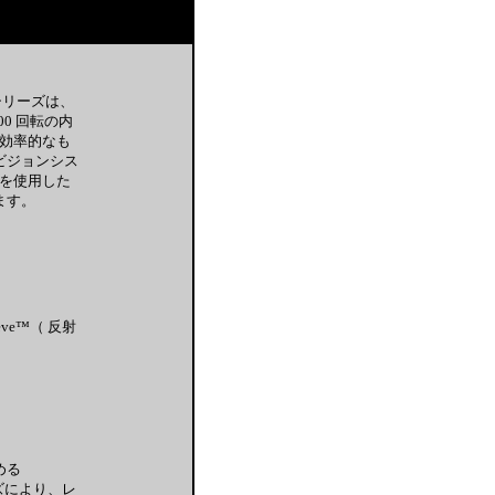
シリーズは、
0 回転の内
効率的なも
イトビジョンシス
を使用した
ます。
eeve™（ 反射
高める
レンズにより、レ