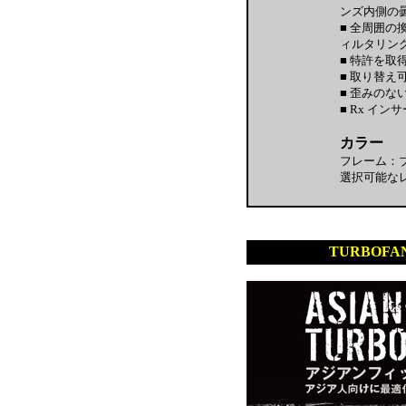
ンズ内側の
■ 全周囲
ィルタリン
■ 特許を
■ 取り替え
■ 歪みのない
■ Rx イ
カラー
フレーム：
選択可能な
TURBO