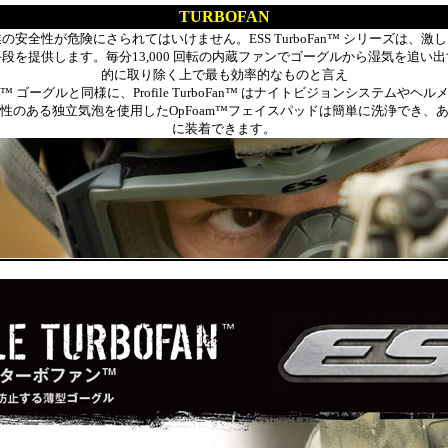
TURBOFAN
安全性が危険にさられてはいけません。ESS TurboFan™ シリーズは、
段を提供します。毎分13,000 回転の内蔵ファンでゴーグルから湿気を追い
的に取り除く上で最も効率的なものと言え
 NVG™ ゴーグルと同様に、Profile TurboFan™ はナイトビジョンシステ
性のある独立気泡を使用したOpFoam™フェイスパッドは簡単に洗浄でき、
に装着できます。