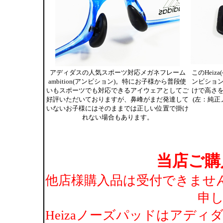
アディダスの人気スポーツ対応メガネフレーム
このHei
ambition(アンビション)。特にお子様から普段使
ンビショ
いもスポーツでも対応できるアイウェアとしてご
けで高さ
好評いただいておりますが、鼻峰がまだ発達して
(左：純正
いないお子様にはそのままでは正しい位置で掛け
れない場合もあります。
当店ご購
他店様購入品は受付できませ
申
Heizaノーズパッドはアディダ