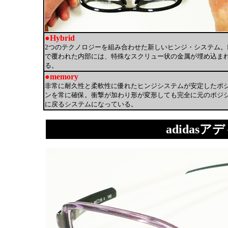
●Hybrid
2つのテクノロジーを組み合わせた新しいヒンジ・システム。Pe
で覆われた内部には、特殊なスクリュー状の金属が埋め込ま
る。
●memory
非常に耐久性と柔軟性に優れたヒンジシステムが安定したポ
ンを常に確保。衝撃が加わり形が変形しても完全に元のポジ
に戻るシステムになっている。
adidasアデ