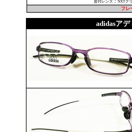
：
度付レンズ
NXTク
フレー
adidasアデ