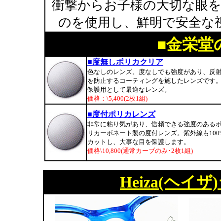
衝撃からお子様の大切な眼
のを使用し、鮮明で安全な
■金栄堂
■度無しポリカクリア
色なしのレンズ。度なしでも強度があり、反
を防止するコーティングを施したレンズです
保護用として最適なレンズ。
価格：\5,400(2枚1組)
■度付ポリカレンズ
非常に粘り気があり、信頼できる強度のある
リカーボネート製の度付レンズ。紫外線も100
カットし、大事な目を保護します。
価格\10,800(通常カーブのみ･2枚1組)
Heiza(ヘ