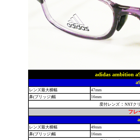
adidas ambit
a
レンズ最大横幅
47mm
鼻(ブリッジ)幅
16mm
：
度付レンズ
NXTク
フレー
レンズ最大横幅
49mm
鼻(ブリッジ)幅
16mm