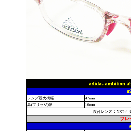
adidas ambit
a
レンズ最大横幅
47mm
鼻(ブリッジ)幅
16mm
：
度付レンズ
NXTク
フレー