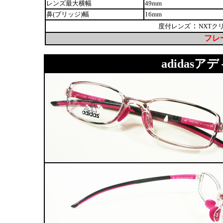
レンズ最大横幅
49mm
鼻(ブリッジ)幅
16mm
：
度付レンズ
NXTク
フレー
adidasアディ