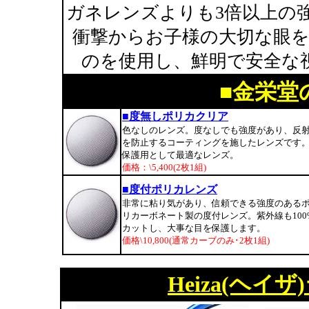
ガネレンズよりも3倍以上の
衝撃からお子様の大切な眼
のを使用し、鮮明で安全な
■金栄堂
■度無しポリカクリア
色なしのレンズ。度なしでも強度があり、反
を防止するコーティングを施したレンズです
保護用として最適なレンズ。
価格：\5,400(2枚1組)
■度付ポリカレンズ
非常に粘り気があり、信頼できる強度のある
リカーボネート製の度付レンズ。紫外線も100
カットし、大事な目を保護します。
価格\10,800(通常カーブのみ･2枚1組)
Heiza(ヘ