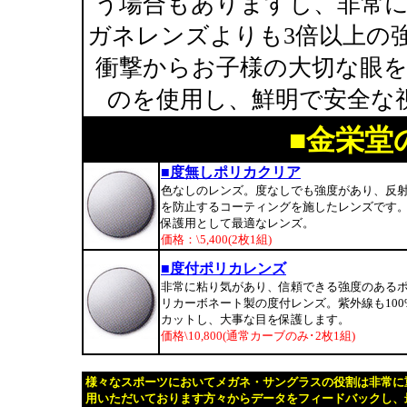
う場合もありますし、非常
ガネレンズよりも3倍以上の
衝撃からお子様の大切な眼
のを使用し、鮮明で安全な
■金栄堂
■度無しポリカクリア
色なしのレンズ。度なしでも強度があり、反
を防止するコーティングを施したレンズです
保護用として最適なレンズ。
価格：\5,400(2枚1組)
■度付ポリカレンズ
非常に粘り気があり、信頼できる強度のある
リカーボネート製の度付レンズ。紫外線も100
カットし、大事な目を保護します。
価格\10,800(通常カーブのみ･2枚1組)
様々なスポーツにおいてメガネ・サングラスの役割は非常に
用いただいております方々からデータをフィードバックし、