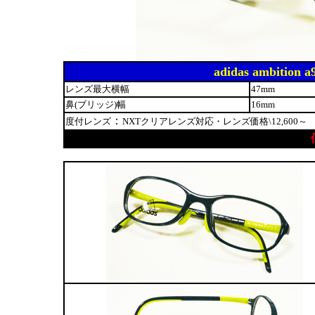
adidas ambiti
レンズ最大横幅
47mm
鼻(ブリッジ)幅
16mm
：
度付レンズ
NXTクリアレンズ対応・レンズ価格\12,600～