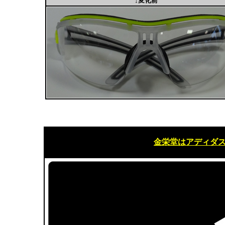
↓変化前
金栄堂はアディダ