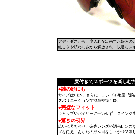
アディダスから、度入れが出来てお好みの
眩しさや煩わしさから解放され、快適なス
度付きでスポーツを楽しむため
●誰の顔にも
サイズはLとS。さらに、テンプル角度3段階
ズバリエーションで簡単交換可能。
●完璧なフィット
キャップやバイザーに干渉せず、スイング
●驚きの視界
広い視界を誇り、偏光レンズや調光レンズ
ズを使え、あなたの顔や目をしっかり保護