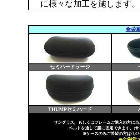
に様々な加工を施します。
金栄
セミハードラージ
THUMPセミハード
サングラス、もしくはフレームご購入の方に当
ベルトを通して腰に固定できます。(サ
※ケースのみご希望の方は\1,080
■金栄堂