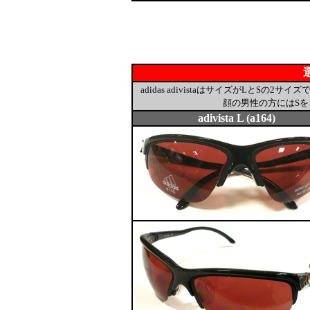
adidas adivistaはサイズがLとS
顔の男性の方にはS
adivista L (a164)