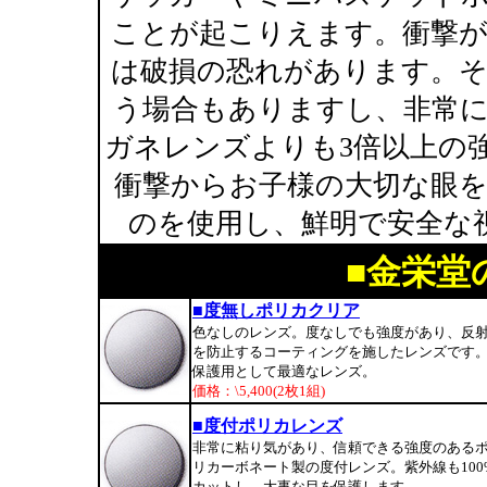
ことが起こりえます。衝撃
は破損の恐れがあります。
う場合もありますし、非常
ガネレンズよりも3倍以上の
衝撃からお子様の大切な眼
のを使用し、鮮明で安全な
■金栄堂
■度無しポリカクリア
色なしのレンズ。度なしでも強度があり、反
を防止するコーティングを施したレンズです
保護用として最適なレンズ。
価格：\5,400(2枚1組)
■度付ポリカレンズ
非常に粘り気があり、信頼できる強度のある
リカーボネート製の度付レンズ。紫外線も100
カットし、大事な目を保護します。