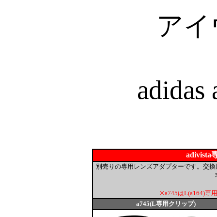
アイ
adidas 
adivi
別売りの専用レンズアダプターです。交換
※a745はL(a164)
a745(L専用クリップ)