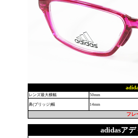
adid
レンズ最大横幅
50mm
鼻(ブリッジ)幅
14mm
フレー
adidasアデ