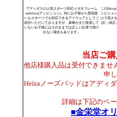
アディダスの人気スポーツ対応メガネフレーム
このHei
ambition(アンビション)。特にお子様から普段使
ンビショ
いもスポーツでも対応できるアイウェアとしてご
けで高さ
好評いただいておりますが、鼻峰がまだ発達して
(左：純正
いないお子様にはそのままでは正しい位置で掛け
れない場合もあります。
当店ご購
他店様購入品は受付できませ
申
Heizaノーズパッドはアディダ
詳細は下記のペ
■金栄堂オリ