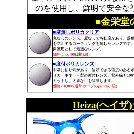
のを使用し、鮮明で安全な
■金栄堂
■度無しポリカクリア
色なしのレンズ。度なしでも強度があり、反
を防止するコーティングを施したレンズです
保護用として最適なレンズ。
価格：\5,400(2枚1組)
■度付ポリカレンズ
非常に粘り気があり、信頼できる強度のある
リカーボネート製の度付レンズ。紫外線も100
カットし、大事な目を保護します。
価格\10,800(通常カーブのみ･2枚1組)
Heiza(ヘ