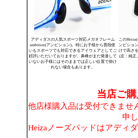
アディダスの人気スポーツ対応メガネフレーム
このHei
ambition(アンビション)。特にお子様から普段使
ンビショ
いもスポーツでも対応できるアイウェアとしてご
けで高さ
好評いただいておりますが、鼻峰がまだ発達して
(左：純正
いないお子様にはそのままでは正しい位置で掛け
れない場合もあります。
当店ご購
他店様購入品は受付できませ
申
Heizaノーズパッドはアディダ