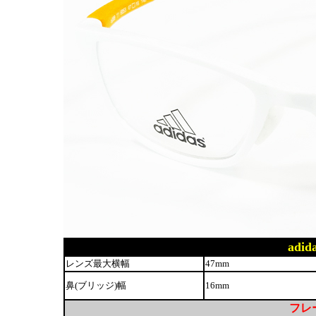
adid
レンズ最大横幅
47mm
鼻(ブリッジ)幅
16mm
フレー