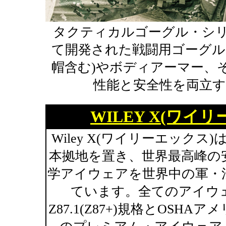
タクティカルゴーグル・シ
て開発された戦闘用ゴーグル
帽含む)やボディアーマー、
性能と安全性を両立
WILEY X(ワ
Wiley X(ワイリーエック
本拠地を置き、世界最高峰の
学アイウェアを世界中の軍・
ています。全てのアイウェ
Z87.1(Z87+)規格とOS