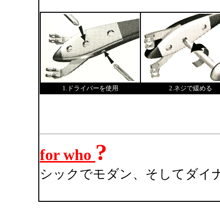
1.ドライバーを使用
2.ネジで緩める
?
for who
シックでモダン、そしてダイナ