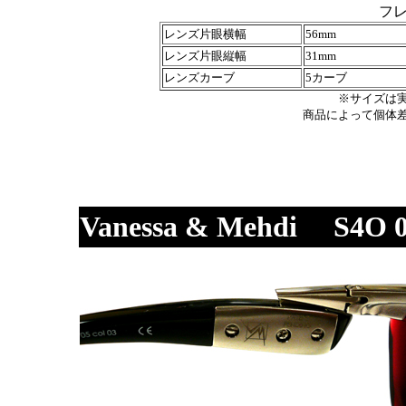
フ
レンズ片眼横幅
56mm
レンズ片眼縦幅
31mm
レンズカーブ
5カーブ
※サイズは
商品によって個体
Vanessa & Mehdi S4O