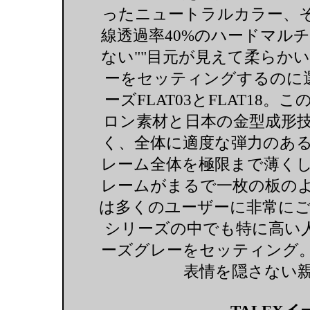
ったニュートラルカラー、
線透過率40%のハードマル
ない""目元が見えて柔らか
ーをセッティングするのに選ば
ーズFLAT03とFLAT1
ロン素材と日本の金型成形
く、全体に適度な弾力のある
レーム全体を極限まで薄く
レームがまるで一枚の板の
は多くのユーザーに非常にご
シリーズの中でも特に高い人気
ーズグレーをセッティング
表情を隠さない