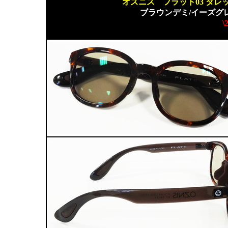
オズニス フラット03 タ
ブラウンデミ/イーズグ
\