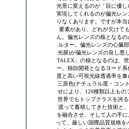
光景に変えるのが「目に優し
実現してくれるのが偏光レン
りなくあります。ですが本当
要素があり、どれが欠けて
ん。偏光レンズの核となるの
ルター。偏光レンズの心臓部
光膜)が偏光レンズの良し悪
TALEX」の核となるのは、
ー。独自開発となるヨード系
度と高い可視光線透過率を兼
三原色(ナチュラル度・コン
せにより、120種類以上も
世界でもトップクラスを誇る
渡って蓄積してきた技術と、6
を融合させ、そして人の手に
って、厳しい国際品質規格をパ