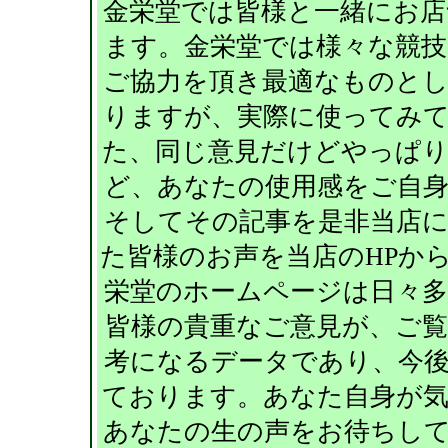
金栄堂では皆様と一緒にお
ます。金栄堂では様々な競
ご協力を頂き最適なものと
りますが、実際に使ってみ
た、同じ意見だけどやっぱ
ど、あなたの使用感をご自
そしてその記事を是非当店
た皆様のお声を当店のHPか
栄堂のホームページは日々
皆様の貴重なご意見が、ご
考になるデータであり、今
ております。あなた自身が
あなたの生の声をお待ちし