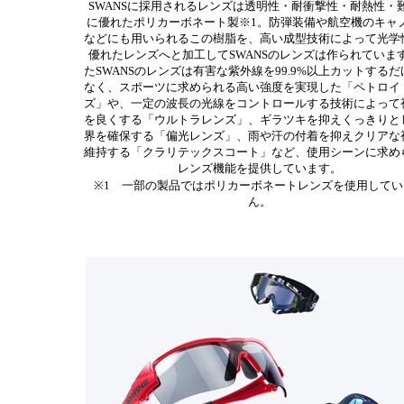
SWANSに採用されるレンズは透明性・耐衝撃性・耐熱性・
に優れたポリカーボネート製※1。防弾装備や航空機のキャ
などにも用いられるこの樹脂を、高い成型技術によって光学
優れたレンズへと加工してSWANSのレンズは作られていま
たSWANSのレンズは有害な紫外線を99.9%以上カットする
なく、スポーツに求められる高い強度を実現した「ペトロイ
ズ」や、一定の波長の光線をコントロールする技術によって
を良くする「ウルトラレンズ」、ギラツキを抑えくっきりと
界を確保する「偏光レンズ」、雨や汗の付着を抑えクリアな
維持する「クラリテックスコート」など、使用シーンに求め
レンズ機能を提供しています。
※1 一部の製品ではポリカーボネートレンズを使用してい
ん。