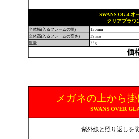
SWANS OG-4.オ
クリアブラウ
全体幅(入るフレームの幅)
135mm
全体高(入るフレームの高さ)
39mm
重量
35g
価
メガネの上から掛
SWANS
OVER GL
紫外線と照り返しを