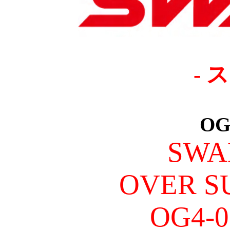
- 
OG-
SWA
OVER S
OG4-0