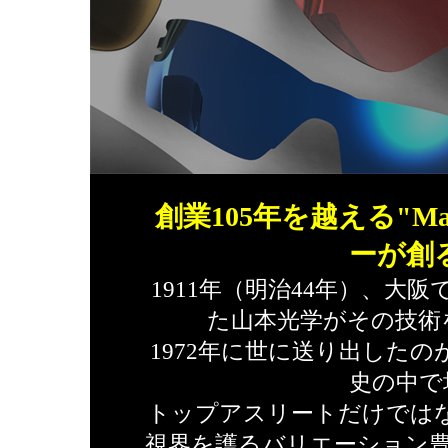
創業105年を越える"Ma
ーが創
1911年（明治44年）、大
た山本光学がその技術
1972年に世に送り出したの
史の中で
トップアスリートだけでは
視界を護るバリエーション